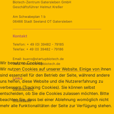
Biotech-Zentrum Gatersleben GmbH
Geschäftsführer Helmut Kreßer
Am Schwabeplan 1 b
06466 Stadt Seeland OT Gatersleben
Kontakt
Telefon: + 49 (0) 39482 - 79185
Telefax: + 49 (0) 39482 – 79186
Email: buero@startupbiotech.de
Wir benutzen Cookies
Web: www.startupbiotech.de
Wir nutzen Cookies auf unserer Website. Einige von ihnen
sind essenziell für den Betrieb der Seite, während andere
Links
uns helfen, diese Website und die Nutzererfahrung zu
verbessern (Tracking Cookies). Sie können selbst
Datenschutz
entscheiden, ob Sie die Cookies zulassen möchten. Bitte
beachten Sie, dass bei einer Ablehnung womöglich nicht
Impressum
mehr alle Funktionalitäten der Seite zur Verfügung stehen.